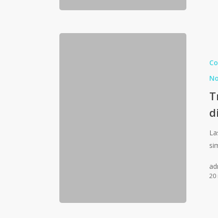
Co
No
T
d
La
si
ad
20