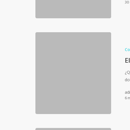
30
Co
E
¿Q
do
ad
6 