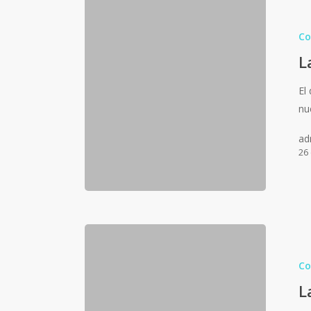
Co
L
El
nu
ad
26
Co
L