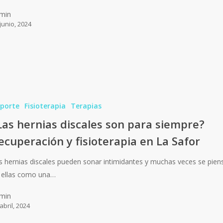
min
junio, 2024
porte
Fisioterapia
Terapias
Las hernias discales son para siempre?
ecuperación y fisioterapia en La Safor
s hernias discales pueden sonar intimidantes y muchas veces se pien
 ellas como una…
min
abril, 2024