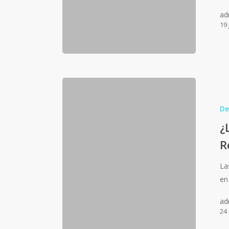
ad
19 
De
¿
R
La
en
ad
24 