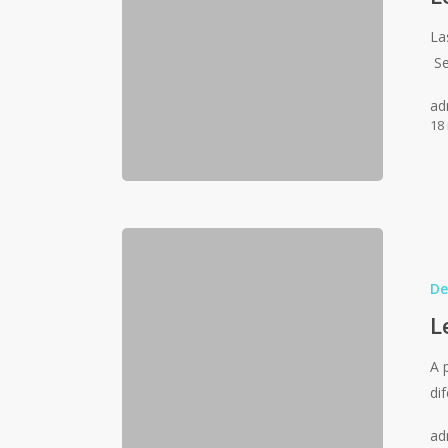
La
Se
ad
18
De
L
A 
di
ad