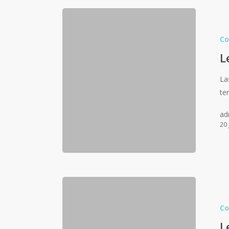
Co
L
La
te
ad
20 
Co
L