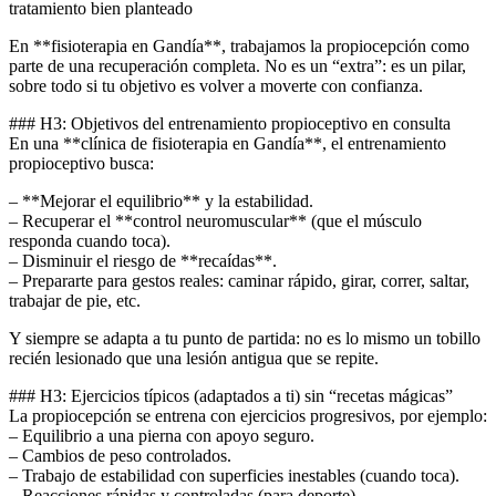
tratamiento bien planteado
En **fisioterapia en Gandía**, trabajamos la propiocepción como
parte de una recuperación completa. No es un “extra”: es un pilar,
sobre todo si tu objetivo es volver a moverte con confianza.
### H3: Objetivos del entrenamiento propioceptivo en consulta
En una **clínica de fisioterapia en Gandía**, el entrenamiento
propioceptivo busca:
– **Mejorar el equilibrio** y la estabilidad.
– Recuperar el **control neuromuscular** (que el músculo
responda cuando toca).
– Disminuir el riesgo de **recaídas**.
– Prepararte para gestos reales: caminar rápido, girar, correr, saltar,
trabajar de pie, etc.
Y siempre se adapta a tu punto de partida: no es lo mismo un tobillo
recién lesionado que una lesión antigua que se repite.
### H3: Ejercicios típicos (adaptados a ti) sin “recetas mágicas”
La propiocepción se entrena con ejercicios progresivos, por ejemplo:
– Equilibrio a una pierna con apoyo seguro.
– Cambios de peso controlados.
– Trabajo de estabilidad con superficies inestables (cuando toca).
– Reacciones rápidas y controladas (para deporte).