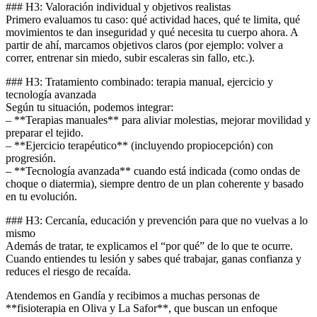
### H3: Valoración individual y objetivos realistas
Primero evaluamos tu caso: qué actividad haces, qué te limita, qué
movimientos te dan inseguridad y qué necesita tu cuerpo ahora. A
partir de ahí, marcamos objetivos claros (por ejemplo: volver a
correr, entrenar sin miedo, subir escaleras sin fallo, etc.).
### H3: Tratamiento combinado: terapia manual, ejercicio y
tecnología avanzada
Según tu situación, podemos integrar:
– **Terapias manuales** para aliviar molestias, mejorar movilidad y
preparar el tejido.
– **Ejercicio terapéutico** (incluyendo propiocepción) con
progresión.
– **Tecnología avanzada** cuando está indicada (como ondas de
choque o diatermia), siempre dentro de un plan coherente y basado
en tu evolución.
### H3: Cercanía, educación y prevención para que no vuelvas a lo
mismo
Además de tratar, te explicamos el “por qué” de lo que te ocurre.
Cuando entiendes tu lesión y sabes qué trabajar, ganas confianza y
reduces el riesgo de recaída.
Atendemos en Gandía y recibimos a muchas personas de
**fisioterapia en Oliva y La Safor**, que buscan un enfoque