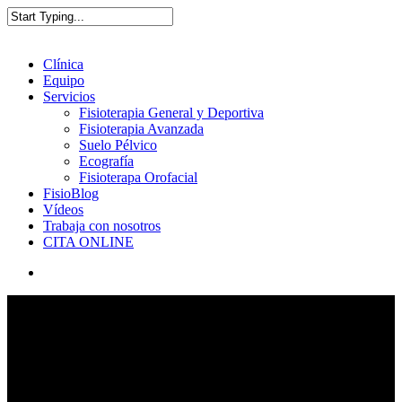
Clínica
Equipo
Servicios
Fisioterapia General y Deportiva
Fisioterapia Avanzada
Suelo Pélvico
Ecografía
Fisioterapa Orofacial
FisioBlog
Vídeos
Trabaja con nosotros
CITA ONLINE
¿Qué es la propiocepción y por
qué es clave para evitar