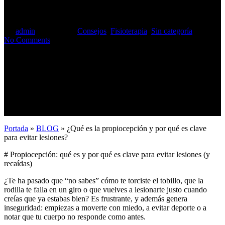
lesiones?
By
admin
5 junio, 2026
Consejos
,
Fisioterapia
,
Sin categoría
No Comments
Portada
»
BLOG
»
¿Qué es la propiocepción y por qué es clave
para evitar lesiones?
# Propiocepción: qué es y por qué es clave para evitar lesiones (y
recaídas)
¿Te ha pasado que “no sabes” cómo te torciste el tobillo, que la
rodilla te falla en un giro o que vuelves a lesionarte justo cuando
creías que ya estabas bien? Es frustrante, y además genera
inseguridad: empiezas a moverte con miedo, a evitar deporte o a
notar que tu cuerpo no responde como antes.