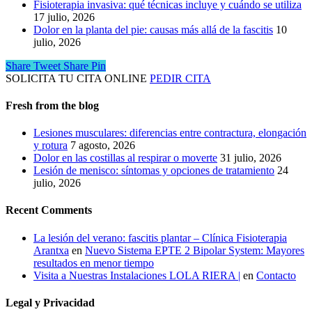
Fisioterapia invasiva: qué técnicas incluye y cuándo se utiliza
17 julio, 2026
Dolor en la planta del pie: causas más allá de la fascitis
10
julio, 2026
Share
Tweet
Share
Pin
SOLICITA TU CITA ONLINE
PEDIR CITA
Fresh from the blog
Lesiones musculares: diferencias entre contractura, elongación
y rotura
7 agosto, 2026
Dolor en las costillas al respirar o moverte
31 julio, 2026
Lesión de menisco: síntomas y opciones de tratamiento
24
julio, 2026
Recent Comments
La lesión del verano: fascitis plantar – Clínica Fisioterapia
Arantxa
en
Nuevo Sistema EPTE 2 Bipolar System: Mayores
resultados en menor tiempo
Visita a Nuestras Instalaciones LOLA RIERA |
en
Contacto
Legal y Privacidad