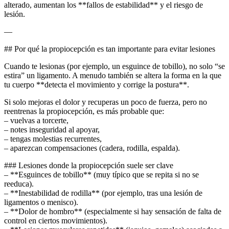
alterado, aumentan los **fallos de estabilidad** y el riesgo de
lesión.
—
## Por qué la propiocepción es tan importante para evitar lesiones
Cuando te lesionas (por ejemplo, un esguince de tobillo), no solo “se
estira” un ligamento. A menudo también se altera la forma en la que
tu cuerpo **detecta el movimiento y corrige la postura**.
Si solo mejoras el dolor y recuperas un poco de fuerza, pero no
reentrenas la propiocepción, es más probable que:
– vuelvas a torcerte,
– notes inseguridad al apoyar,
– tengas molestias recurrentes,
– aparezcan compensaciones (cadera, rodilla, espalda).
### Lesiones donde la propiocepción suele ser clave
– **Esguinces de tobillo** (muy típico que se repita si no se
reeduca).
– **Inestabilidad de rodilla** (por ejemplo, tras una lesión de
ligamentos o menisco).
– **Dolor de hombro** (especialmente si hay sensación de falta de
control en ciertos movimientos).