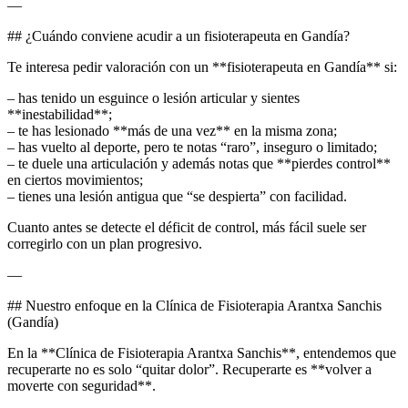
—
## ¿Cuándo conviene acudir a un fisioterapeuta en Gandía?
Te interesa pedir valoración con un **fisioterapeuta en Gandía** si:
– has tenido un esguince o lesión articular y sientes
**inestabilidad**;
– te has lesionado **más de una vez** en la misma zona;
– has vuelto al deporte, pero te notas “raro”, inseguro o limitado;
– te duele una articulación y además notas que **pierdes control**
en ciertos movimientos;
– tienes una lesión antigua que “se despierta” con facilidad.
Cuanto antes se detecte el déficit de control, más fácil suele ser
corregirlo con un plan progresivo.
—
## Nuestro enfoque en la Clínica de Fisioterapia Arantxa Sanchis
(Gandía)
En la **Clínica de Fisioterapia Arantxa Sanchis**, entendemos que
recuperarte no es solo “quitar dolor”. Recuperarte es **volver a
moverte con seguridad**.