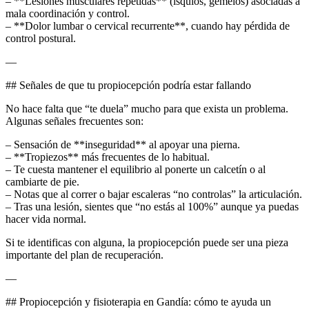
– **Lesiones musculares repetidas** (isquios, gemelos) asociadas a
mala coordinación y control.
– **Dolor lumbar o cervical recurrente**, cuando hay pérdida de
control postural.
—
## Señales de que tu propiocepción podría estar fallando
No hace falta que “te duela” mucho para que exista un problema.
Algunas señales frecuentes son:
– Sensación de **inseguridad** al apoyar una pierna.
– **Tropiezos** más frecuentes de lo habitual.
– Te cuesta mantener el equilibrio al ponerte un calcetín o al
cambiarte de pie.
– Notas que al correr o bajar escaleras “no controlas” la articulación.
– Tras una lesión, sientes que “no estás al 100%” aunque ya puedas
hacer vida normal.
Si te identificas con alguna, la propiocepción puede ser una pieza
importante del plan de recuperación.
—
## Propiocepción y fisioterapia en Gandía: cómo te ayuda un