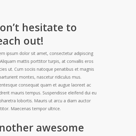
on’t hesitate to
each out!
em ipsum dolor sit amet, consectetur adipiscing
. Aliquam mattis porttitor turpis, at convallis eros
ricies ut. Cum sociis natoque penatibus et magnis
parturient montes, nascetur ridiculus mus.
lentesque consequat quam et augue laoreet ac
drerit mauris tempus. Suspendisse eleifend dui eu
pharetra lobortis. Mauris ut arcu a diam auctor
ttitor. Maecenas tempor ultrice.
nother awesome