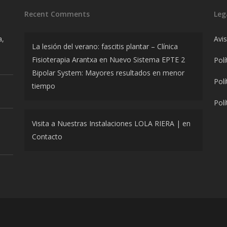
Recent Comments
Leg
a,
Avi
La lesión del verano: fascitis plantar – Clínica
Fisioterapia Arantxa
en
Nuevo Sistema EPTE 2
Polí
Bipolar System: Mayores resultados en menor
Polí
tiempo
Polí
Visita a Nuestras Instalaciones LOLA RIERA |
en
Contacto