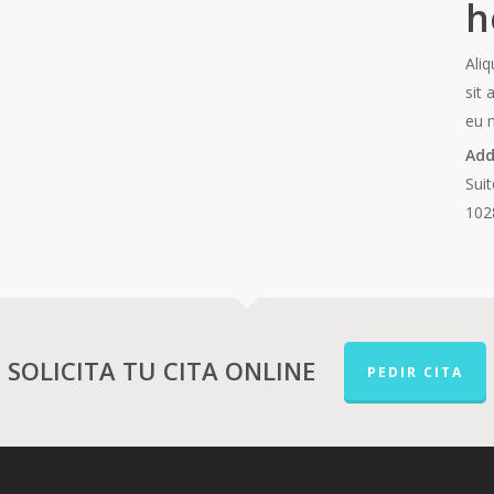
h
Ali
sit 
eu m
Add
Sui
102
SOLICITA TU CITA ONLINE
PEDIR CITA