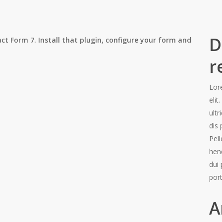
D
t Form 7. Install that plugin, configure your form and
r
Lor
elit
ult
dis 
Pel
hen
dui 
por
A