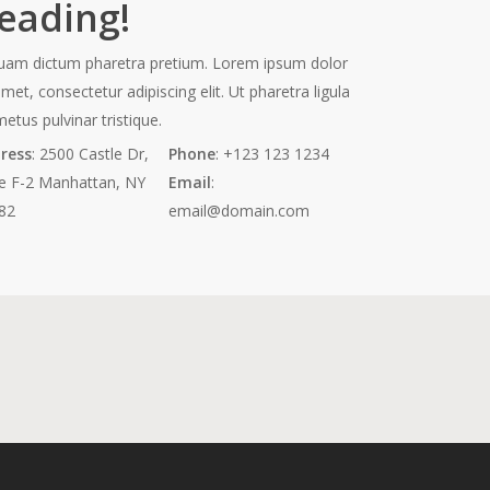
eading!
quam dictum pharetra pretium. Lorem ipsum dolor
amet, consectetur adipiscing elit. Ut pharetra ligula
etus pulvinar tristique.
ress
: 2500 Castle Dr,
Phone
: +123 123 1234
te F-2 Manhattan, NY
Email
:
82
email@domain.com