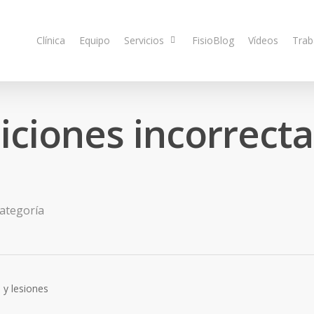
Clínica
Equipo
Servicios
FisioBlog
Vídeos
Trab
iciones incorrect
categoría
 y lesiones