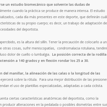
arse un estudio biomecánico que solvente las dudas de
almente cuando la práctica se produce de manera intensa. El estudio
ializados, cada día más presentes en este deporte, que definirán cuá
terísticas de su propio cuerpo; es decir, un trabajo de adaptación de
ecesidades del deportista.
ercibido, es la altura del sillín. Tener la precaución de colocarlo a u
e otras cosas, sufrir meniscopatías, condromalacia rotuliana, tendini
ncluso dolor de cuello o lumbalgia
. La posición correcta de la rodilla
extensión a 140 grados y en flexión rondar los 25 a 30.
ón del manillar, la alineación de las calas o la longitud de las
ejercerá sobre la rótula. Para una mejor distribución de las presione
endan el uso de plantillas especializadas, adaptadas a cada ciclista.
enta ciertas características anatómicas del deportista, como la
n producir alteraciones en la pedalada o posibles dismetrías entre su